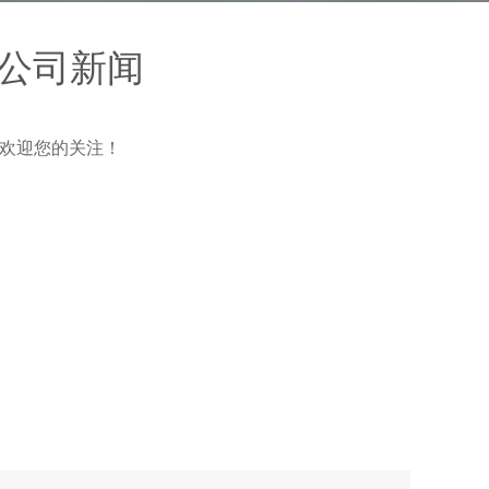
限公司新闻
，欢迎您的关注！