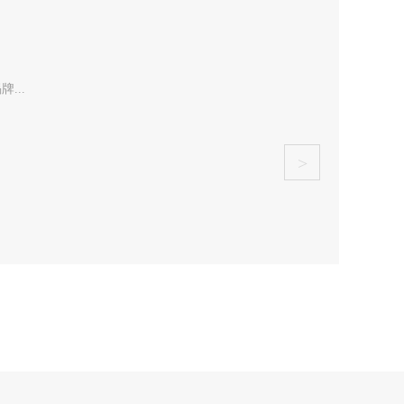
...
>