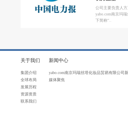
公司主要负责人方
yabo.com南
下简称“..
关于我们
新闻中心
集团介绍
yabo.com南京玛瑞丝塔化妆品贸易有限公司
全球布局
媒体聚焦
发展历程
资源资质
联系我们