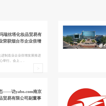
m南京玛瑞丝塔化妆品贸易有
业荣获烟台市企业倍增
市先进制造业企业倍增发展推进
心举行。会上，..
>
——访yabo.com南京
品贸易有限公司副董事