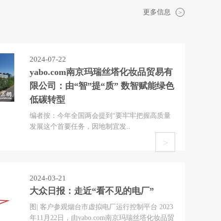
更多信息
>
2024-07-22
yabo.com南京玛瑞丝塔化妆品贸易有
限公司：由“智”提“质” 数智赋能绿色
低碳转型
编者按：今年全国两会提到“要牢牢把握高质量
发展这个首要任务，因地制宜发..
>
2024-03-21
大众日报：走近“看不见的电厂”
图| 客户参观烟台市虚拟电厂运行控制平台 2023
年11月22日，由yabo.com南京玛瑞丝塔化妆品贸