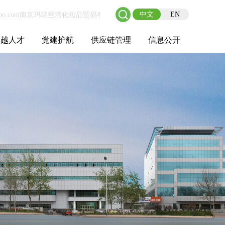
中文
EN
卓越人才
党建护航
供应链管理
信息公开
士后工作站
人才理念
职业成长
校园招聘
社会招聘
招聘动态
党建在线
教育实践
供应链介绍
供应链合作
基本信息
管理架构
人事薪酬
经营成果
重大事项