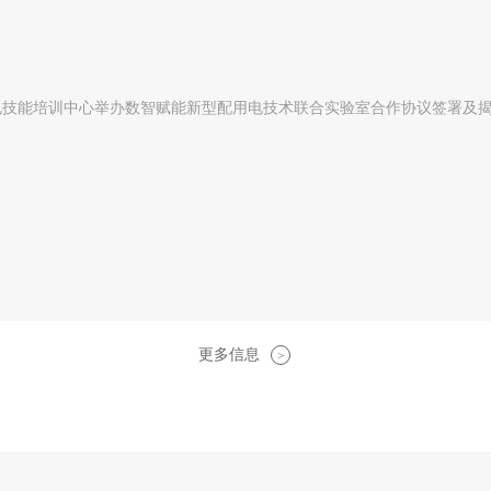
电技能培训中心举办数智赋能新型配用电技术联合实验室合作协议签署及揭牌
更多信息
>