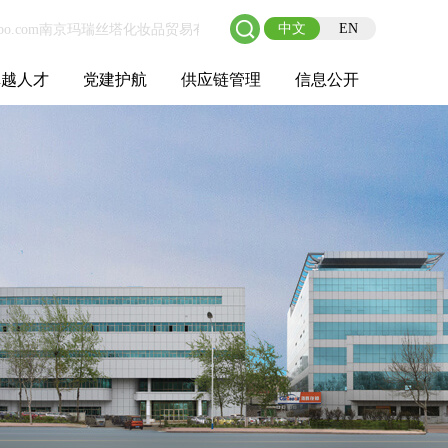
中文
EN
卓越人才
党建护航
供应链管理
信息公开
士后工作站
人才理念
职业成长
校园招聘
社会招聘
招聘动态
党建在线
教育实践
供应链介绍
供应链合作
基本信息
管理架构
人事薪酬
经营成果
重大事项