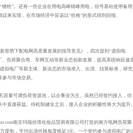
牺牲”。还有一些企业在用电高峰错峰用电，信号基站使用备用
议来实现，在市场经济中应该以“价格”的形式得到回报。
新形势下配电网高质量发展的指导意见》，四次提到“虚拟电
厂、负荷聚合商、车网互动等新业态创新发展，提高系统响应速
确虚拟电厂等新主体、新业态的市场准入、出清、结算标准，研究
等参与市场交易。
千瓦容量可调负荷资源池，以企事业为主。虽然已经签约接入，但
从中直接获益。待机制健全之后，接入企业的积极性将大为提升
o.com南京玛瑞丝塔化妆品贸易有限公司打造的南方电网负荷聚
91万度电，平均出清价格每度电近3元。一个签约参与虚拟电厂的