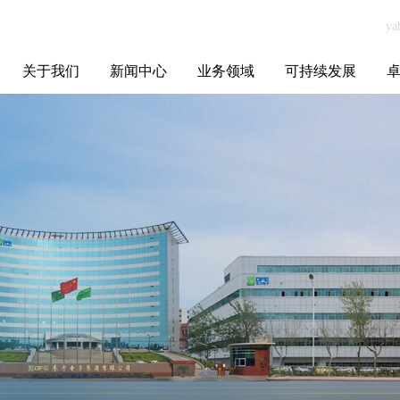
关于我们
新闻中心
业务领域
可持续发展
集团介绍
全球布局
发展历程
资源资质
联系我们
yabo.com南京玛
媒体聚焦
智能电网
智慧能源
智慧城市
招标信息
ESG报告
博
瑞丝塔化妆品贸
易有限公司新闻