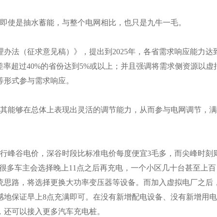
即使是抽水蓄能，与整个电网相比，也只是九牛一毛。
理办法（征求意见稿）》，提出到2025年，各省需求响应能力达
差率超过40%的省份达到5%或以上；并且强调将需求侧资源以虚
等形式参与需求响应。
其能够在总体上表现出灵活的调节能力，从而参与电网调节，满
峰谷电价，深谷时段比标准电价每度便宜3毛多，而尖峰时刻
。很多车主会选择晚上11点之后再充电，一个小区几十台甚至上百
统思路，将选择更换大功率变压器等设备。而加入虚拟电厂之后
感地保证早上8点充满即可。在没有新增配电设备、没有新增用电
，还可以接入更多汽车充电桩。