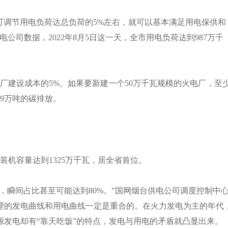
可调节用电负荷达总负荷的5%左右，就可以基本满足用电保供和
公司数据，2022年8月5日这一天，全市用电负荷达到987万千
建设成本的5%。如果要新建一个50万千瓦规模的火电厂，至
89万吨的碳排放。
机容量达到1325万千瓦，居全省首位。
，瞬间占比甚至可能达到80%。”国网烟台供电公司调度控制中
理的发电曲线和用电曲线一定是重合的。在火力发电为主的年代
发电却有“靠天吃饭”的特点，发电与用电的矛盾就凸显出来。