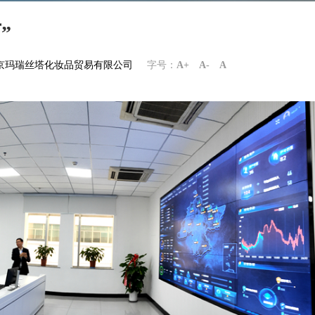
”
om南京玛瑞丝塔化妆品贸易有限公司
字号：
A+
A-
A