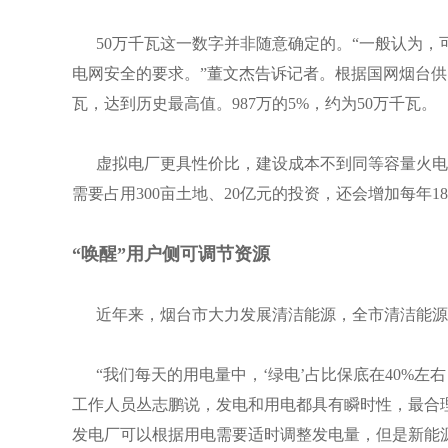
50万千瓦这一数字并非随意确定的。“一般认为，
电网安全的要求。”董文杰告诉记者。根据国网烟台供电
瓦，达到历史最高值。987万的5%，约为50万千瓦。
虚拟电厂更具性价比，建设成本不到同等容量火电厂
需要占用300亩土地、20亿元的投资，还会增加每年1
“
唤醒
”
用户侧可调节资源
近年来，烟台市大力发展清洁能源，全市清洁能源装
“我们每天的用电量中，‘绿电’占比保底在40%左右
工作人员丛志鹏说，发电和用电都具有瞬时性，最合
发电厂可以根据用电需要适时调整发电量，但是新能源