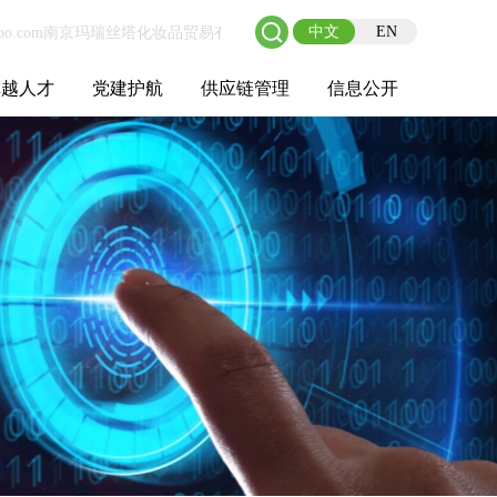
中文
EN
卓越人才
党建护航
供应链管理
信息公开
士后工作站
人才理念
职业成长
校园招聘
社会招聘
招聘动态
党建在线
教育实践
供应链介绍
供应链合作
基本信息
管理架构
人事薪酬
经营成果
重大事项