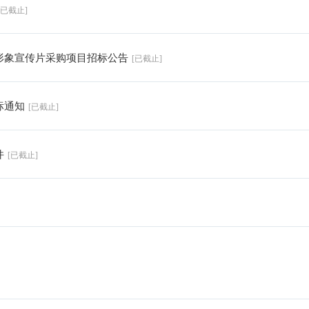
[已截止]
司形象宣传片采购项目招标公告
[已截止]
标通知
[已截止]
件
[已截止]