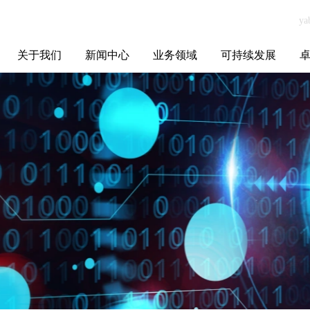
关于我们
新闻中心
业务领域
可持续发展
集团介绍
全球布局
发展历程
资源资质
联系我们
yabo.com南京玛
媒体聚焦
智能电网
智慧能源
智慧城市
招标信息
ESG报告
博
瑞丝塔化妆品贸
易有限公司新闻