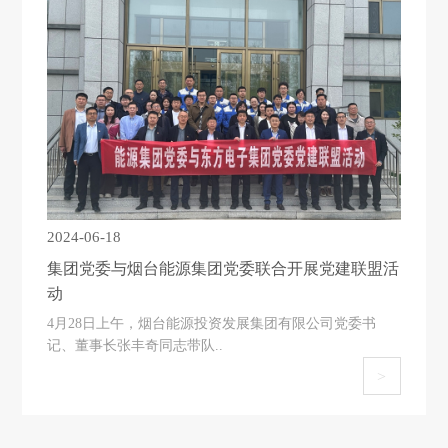
2024-06-18
集团党委与烟台能源集团党委联合开展党建联盟活
动
4月28日上午，烟台能源投资发展集团有限公司党委书
记、董事长张丰奇同志带队..
>