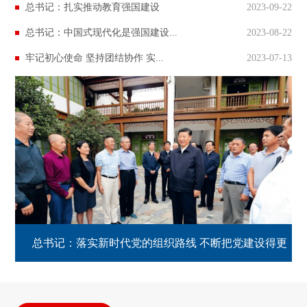
总书记：扎实推动教育强国建设
2023-09-22
总书记：中国式现代化是强国建设...
2023-08-22
牢记初心使命 坚持团结协作 实...
2023-07-13
总书记：落实新时代党的组织路线 不断把党建设得更
加坚强有力