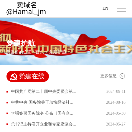
EN
党建护航
首页
党建护航
您当前的位置：
>
党建在线
更多信息
>
中国共产党第二十届中央委员会第...
2024-09-11
中共中央 国务院关于加快经济社...
2024-08-16
李强签署国务院令 公布《国有企...
2024-05-30
总书记主持召开企业和专家座谈会...
2024-05-27