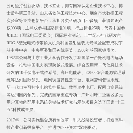
公司坚持创新驱动，技术立企，拥有国家认定企业技术中心、博
士后科研工作站、山东省软件工程技术中心、烟台市大数据工程
实验室等18类创新平台，承担各类科研项目30多项，获得知识产
权993项，主导或参与国家标准91项、行业标准25项，代表中国参
加IEC（国际电工委员会）国际标准制定。上世纪70年代研发的
RDG-8型光电式纸带输入机为我国发射运载火箭试验配套成功荣
获中共中央、中央军委和国务院嘉奖，1980年获国家银质奖。
1982年公司与山东工业大学合作开发了我国第一台微机电力远动
设备，推动中国电力实现跨越式发展。综合应用新一代信息技术
研发的10千伏电子式传感器、高压电能表、E2800综合能源管理系
统等达到国际领先，电网调度弹性云平台、电网营销管理系统、
新一代自主可控变电站监控系统、数字孪生电厂、配网自愈系统
等达到国内领先，完成的国家重点专项—广州明珠工业园区多元
用户互动的配用电系统关键技术研究与示范项目入选了国家“十三
五”科技成果展。
2017年，公司实施混合所有制改革，引入战略投资者，打造高科
技产业创新投资平台，推进“实业+资本”双轮驱动。