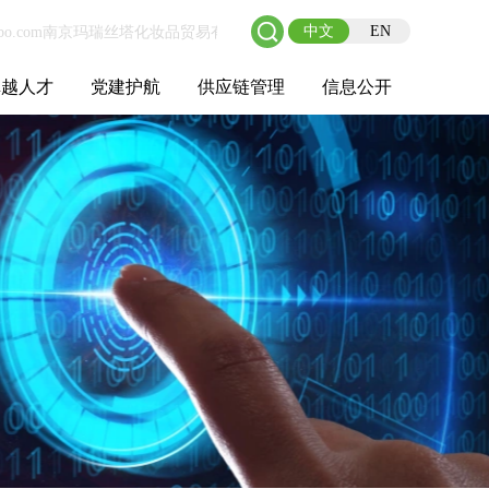
中文
EN
卓越人才
党建护航
供应链管理
信息公开
士后工作站
人才理念
职业成长
校园招聘
社会招聘
招聘动态
党建在线
教育实践
供应链介绍
供应链合作
基本信息
管理架构
人事薪酬
经营成果
重大事项