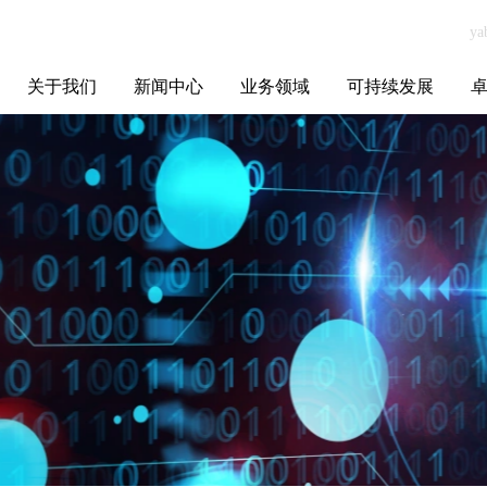
关于我们
新闻中心
业务领域
可持续发展
集团介绍
全球布局
发展历程
资源资质
联系我们
yabo.com南京玛
媒体聚焦
智能电网
智慧能源
智慧城市
招标信息
ESG报告
博
瑞丝塔化妆品贸
易有限公司新闻