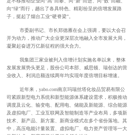
定不移推动企业向
“高”而攀、向“新”而进、向“数”而融、
向“绿”而行，趟出了各具特色、精彩纷呈的倍增发展路
子，挺起了烟台工业“硬脊梁”。
市委副书记、市长郑德雁在会上强调，要以大会召
开为动力，推动广大企业更深层次地融入全市发展大局，
凝聚起奋进万亿新征程的强大合力。
我集团三家业被列入倍增计划实施名单以来，整体
发展发展势头更足，股份公司本部、威思顿、瑞创达的营
业收入、利润总额连续两年均实现年度倍增目标增速。
近年来，yabo.com南京玛瑞丝塔化妆品贸易有限公
司紧跟新型电力系统和新型能源体系建设需求，积极推动
调度及云化、输变电、配用电、储能及新能源、综合能源
及虚拟电厂、工业互联网及智能制造等产业布局，多项新
技术、新产品、新方案、新商业模式在多个省份落地。其
中，高压电能计量装置、虚拟电厂、电力资产管理等一大