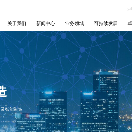
关于我们
新闻中心
业务领域
可持续发展
集团介绍
全球布局
发展历程
资源资质
联系我们
yabo.com南京玛
媒体聚焦
智能电网
智慧能源
智慧城市
招标信息
ESG报告
博
瑞丝塔化妆品贸
易有限公司新闻
造
网及智能制造