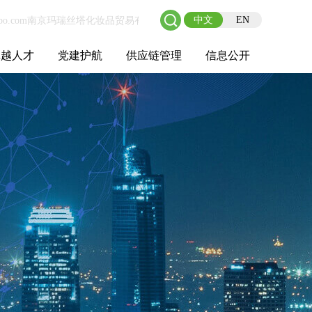
中文
EN
卓越人才
党建护航
供应链管理
信息公开
士后工作站
人才理念
职业成长
校园招聘
社会招聘
招聘动态
党建在线
教育实践
供应链介绍
供应链合作
基本信息
管理架构
人事薪酬
经营成果
重大事项