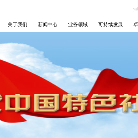
关于我们
新闻中心
业务领域
可持续发展
集团介绍
全球布局
发展历程
资源资质
联系我们
yabo.com南京玛
媒体聚焦
智能电网
智慧能源
智慧城市
招标信息
ESG报告
博
瑞丝塔化妆品贸
易有限公司新闻