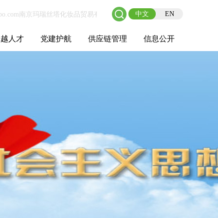
中文
EN
卓越人才
党建护航
供应链管理
信息公开
士后工作站
人才理念
职业成长
校园招聘
社会招聘
招聘动态
党建在线
教育实践
供应链介绍
供应链合作
基本信息
管理架构
人事薪酬
经营成果
重大事项