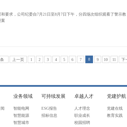
和要求，公司纪委自7月21日至8月7日下午，分四场次组织观看了警示教
型案
8
3条
上一页
1
2
3
4
5
6
7
9
10
11
下
业务领域
可持续发展
卓越人才
党建护航
新闻
智能电网
ESG报告
人才理念
党建在线
智慧能源
招标信息
职业成长
教育实践
智慧城市
校园招聘