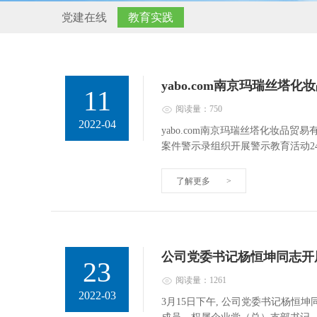
党建在线
教育实践
yabo.com南京玛瑞丝
11
阅读量：750
2022-04
yabo.com南京玛瑞丝塔化妆品
案件警示录组织开展警示教育活动24
了解更多
>
公司党委书记杨恒坤同志开
23
阅读量：1261
2022-03
3月15日下午, 公司党委书记杨恒