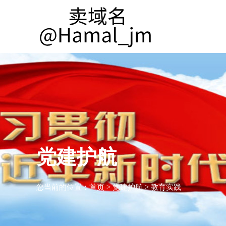
党建护航
您当前的位置：
首页
>
党建护航
>
教育实践